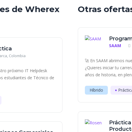
bles de Wherex
Otras oferta
Program
SAAM
ctica
rca, Colombia
🚀 En SAAM abrimos nue
¿Quieres iniciar tu carr
tro próximo IT Helpdesk
años de historia, en plen
os estudiantes de Técnico de
Híbrido
Práctic
Práctic
Producto