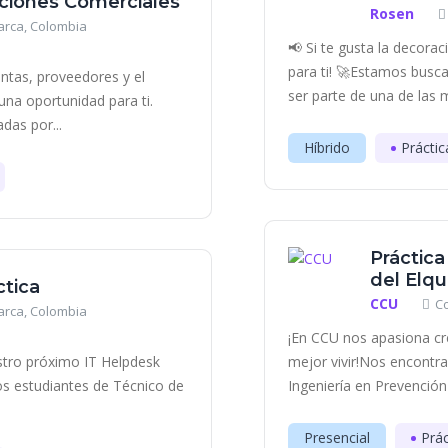
aciones Comerciales
Rosen
rca, Colombia
📢 Si te gusta la decora
para ti! 🚀Estamos bus
entas, proveedores y el
ser parte de una de las 
na oportunidad para ti.
das por...
Híbrido
Práctic
Práctica
del Elqu
ctica
CCU
C
rca, Colombia
¡En CCU nos apasiona cr
tro próximo IT Helpdesk
mejor vivir!Nos encontr
os estudiantes de Técnico de
Ingeniería en Prevención 
Presencial
Prác