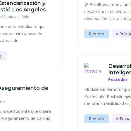
Estandarización y
🔎 El rolBuscamos a una 
stlé Los Ángeles
desarrollarse en venta c
e Santiago, Chile
observación: vas a contac
mos un/a estudiante que
ipando en iniciativas de
Remoto
Prácti
áreas de ...
ip
Desarrol
Inteligen
Postedin
 Aseguramiento de
Modalidad: RemotoTipo 
a
PostedinEn Postedin ayu
ile
mejorar su visibilidad or
un/a estudiante que quiera
de Aseguramiento de Calidad,
Remoto
Traba