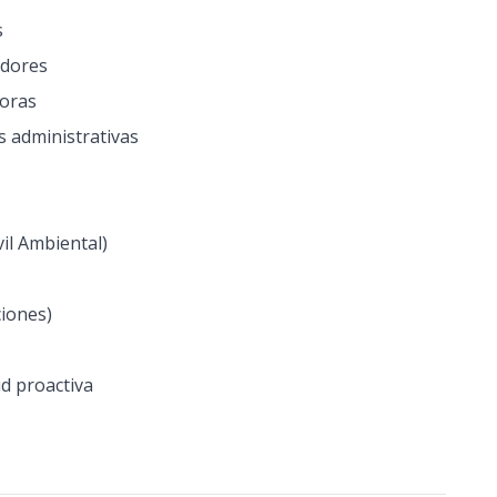
s
adores
joras
s administrativas
vil Ambiental)
ciones)
ud proactiva