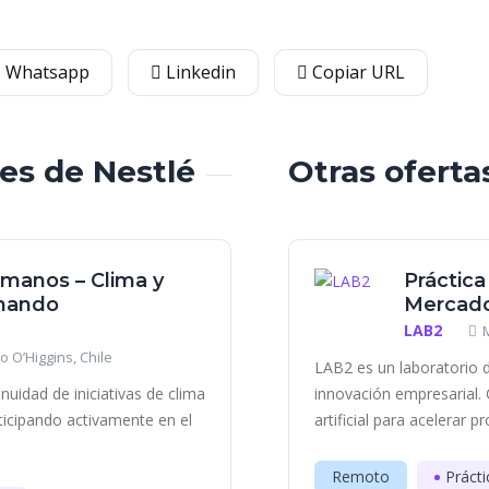
Whatsapp
Linkedin
Copiar URL
les de Nestlé
Otras oferta
umanos – Clima y
Práctica
rnando
Mercado
LAB2
o O’Higgins, Chile
LAB2 es un laboratorio d
uidad de iniciativas de clima
innovación empresarial. 
ticipando activamente en el
artificial para acelerar p
Remoto
Prácti