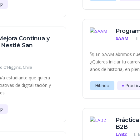
ip
Program
Mejora Continua y
SAAM
- Nestlé San
🚀 En SAAM abrimos nue
¿Quieres iniciar tu carr
o O’Higgins, Chile
años de historia, en plen
/a estudiante que quiera
iativas de digitalización y
Híbrido
Práctic
s....
ip
Práctica
B2B
LAB2