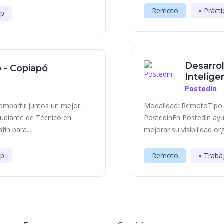
Remoto
Prácti
ip
Desarrol
o - Copiapó
Inteligen
Postedin
ompartir juntos un mejor
Modalidad: RemotoTipo 
udiante de Técnico en
PostedinEn Postedin ayu
fín para...
mejorar su visibilidad or
ip
Remoto
Traba