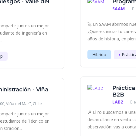
iesgos - Valle del
Program
SAAM
🚀 En SAAM abrimos nue
ompartir juntos un mejor
¿Quieres iniciar tu carr
diante de Ingeniería en
años de historia, en plen
..
Híbrido
Práctic
ip
Práctica
inistración - Viña
B2B
LAB2
0, Viña del Mar", Chile
🔎 El rolBuscamos a una 
ompartir juntos un mejor
desarrollarse en venta c
estudiante de Técnico en
observación: vas a contac
istración...