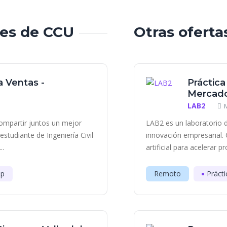
les de CCU
Otras oferta
a Ventas -
Práctica
Mercado
LAB2
ompartir juntos un mejor
LAB2 es un laboratorio d
tudiante de Ingeniería Civil
innovación empresarial. 
..
artificial para acelerar p
ip
Remoto
Prácti