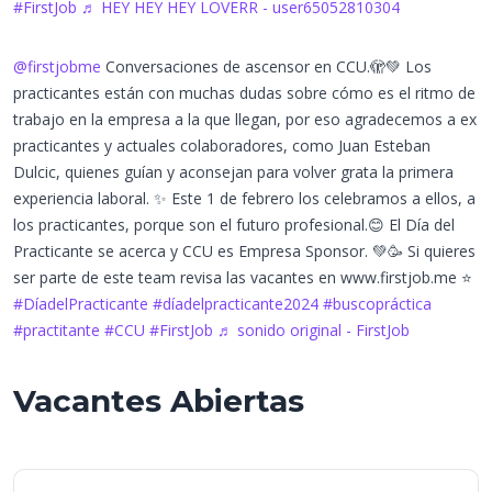
#FirstJob
♬ HEY HEY HEY LOVERR - user65052810304
@firstjobme
Conversaciones de ascensor en CCU.🫣💚 Los
practicantes están con muchas dudas sobre cómo es el ritmo de
trabajo en la empresa a la que llegan, por eso agradecemos a ex
practicantes y actuales colaboradores, como Juan Esteban
Dulcic, quienes guían y aconsejan para volver grata la primera
experiencia laboral. ✨ Este 1 de febrero los celebramos a ellos, a
los practicantes, porque son el futuro profesional.😊 El Día del
Practicante se acerca y CCU es Empresa Sponsor. 💚🥳 Si quieres
ser parte de este team revisa las vacantes en www.firstjob.me ⭐️
#DíadelPracticante
#díadelpracticante2024
#buscopráctica
#practitante
#CCU
#FirstJob
♬ sonido original - FirstJob
Vacantes Abiertas