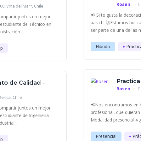
Rosen
0, Viña del Mar", Chile
📢 Si te gusta la decora
ompartir juntos un mejor
para ti! 🚀Estamos bus
estudiante de Técnico en
ser parte de una de las 
istración...
Híbrido
Práctic
ip
Practica
to de Calidad -
Rosen
 Renca, Chile
📢Nos encontramos en bú
ompartir juntos un mejor
profesional, que quieran
studiante de Ingeniería
Modalidad presencial.🔹¿C
strial...
Presencial
Prác
ip