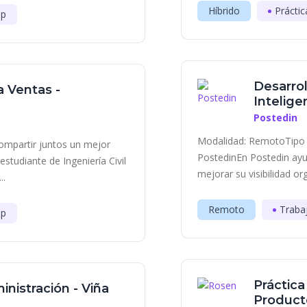
Híbrido
Práctic
ip
Desarrol
a Ventas -
Inteligen
Postedin
Modalidad: RemotoTipo 
ompartir juntos un mejor
PostedinEn Postedin ayu
tudiante de Ingeniería Civil
mejorar su visibilidad or
..
Remoto
Traba
ip
Práctic
inistración - Viña
Producto