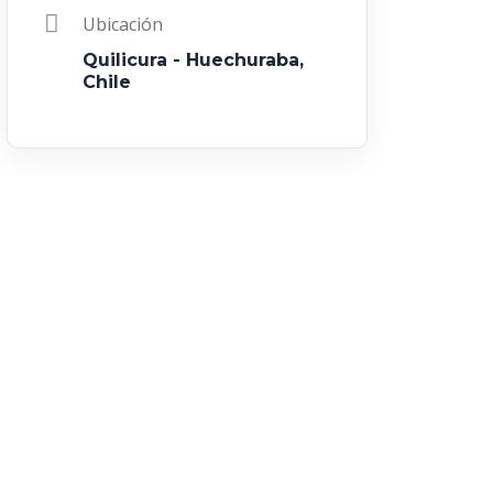
Ubicación
Quilicura - Huechuraba,
Chile