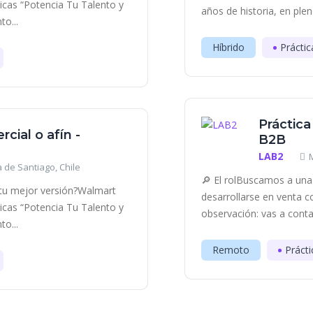
ticas “Potencia Tu Talento y
años de historia, en plen
o...
Híbrido
Práctic
Práctica
cial o afín -
B2B
LAB2
 de Santiago, Chile
🔎 El rolBuscamos a una 
r tu mejor versión?Walmart
desarrollarse en venta c
ticas “Potencia Tu Talento y
observación: vas a contac
o...
Remoto
Prácti