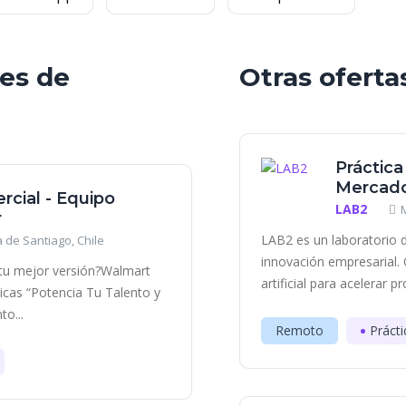
les de
Otras oferta
Práctica
Mercado
rcial - Equipo
LAB2
r
LAB2 es un laboratorio d
 de Santiago, Chile
innovación empresarial. 
r tu mejor versión?Walmart
artificial para acelerar p
ticas “Potencia Tu Talento y
o...
Remoto
Prácti