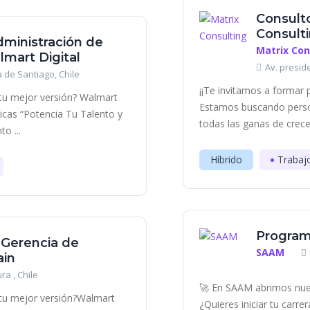
Consulto
Consult
dministración de
Matrix Con
mart Digital
Av. presid
 de Santiago, Chile
¡¡Te invitamos a formar 
 tu mejor versión? Walmart
Estamos buscando perso
ticas “Potencia Tu Talento y
todas las ganas de crece
o ...
Híbrido
Trabaj
Program
 Gerencia de
SAAM
ain
ra , Chile
🚀 En SAAM abrimos nue
r tu mejor versión?Walmart
¿Quieres iniciar tu carr