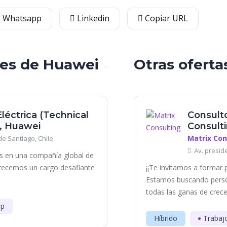
Whatsapp
Linkedin
Copiar URL
les de Huawei
Otras oferta
Eléctrica (Technical
Consulto
r, Huawei
Consult
Matrix Con
e Santiago, Chile
Av. presid
os en una compañía global de
ofrecemos un cargo desafiante
¡¡Te invitamos a formar 
Estamos buscando perso
todas las ganas de crece
ip
Híbrido
Trabaj