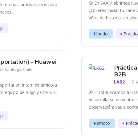
🚀 En SAAM abrimos nue
hile no buscamos manos para
¿Quieres iniciar tu carr
aces...
años de historia, en plen
ip
Híbrido
Práctic
sportation) - Huawei
Práctica
e Santiago, Chile
B2B
LAB2
portation Intern dinámico/a
ro equipo de Supply Chain. Si
🔎 El rolBuscamos a una 
desarrollarse en venta c
observación: vas a contac
ip
Remoto
Prácti