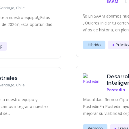
SAAM
antiago, Chile
🚀 En SAAM abrimos nue
te a nuestro equipo!¿Estás
¿Quieres iniciar tu carr
e de 2026? ¡Esta oportunidad
años de historia, en plen
Híbrido
Práctic
ip
Desarrol
triales
Inteligen
antiago, Chile
Postedin
 a nuestro equipo y
Modalidad: RemotoTipo 
scamos integrar a nuestro
PostedinEn Postedin ayu
 se...
mejorar su visibilidad or
Remoto
Traba