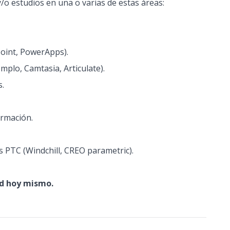
/o estudios en una o varias de estas áreas:
Point, PowerApps).
mplo, Camtasia, Articulate).
s.
ormación.
s PTC (Windchill, CREO parametric).
ud hoy mismo.