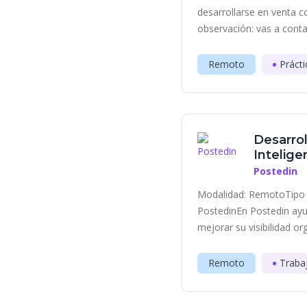
desarrollarse en venta c
observación: vas a contac
Remoto
Prácti
Desarrol
Inteligen
Postedin
Modalidad: RemotoTipo 
PostedinEn Postedin ayu
mejorar su visibilidad or
Remoto
Traba