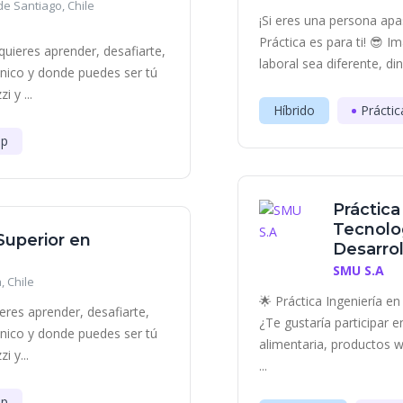
e Santiago, Chile
¡Si eres una persona apa
Práctica es para ti! 😎 
uieres aprender, desafiarte,
laboral sea diferente, di
único y donde puedes ser tú
 y ...
Híbrido
Práctic
ip
Práctica
Tecnolog
 Superior en
Desarrol
SMU S.A
, Chile
🌟 Práctica Ingeniería e
eres aprender, desafiarte,
¿Te gustaría participar 
único y donde puedes ser tú
alimentaria, productos 
 y...
...
ip