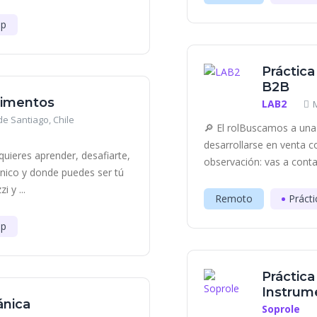
ip
Práctica
B2B
Alimentos
LAB2
e Santiago, Chile
🔎 El rolBuscamos a una 
desarrollarse en venta c
uieres aprender, desafiarte,
observación: vas a contac
único y donde puedes ser tú
 y ...
Remoto
Prácti
ip
Práctica
Instrum
ánica
Soprole