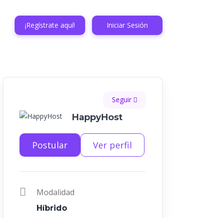
¡Regístrate aquí!
Iniciar Sesión
Seguir
HappyHost
Postular
Ver perfil
Modalidad
Híbrido