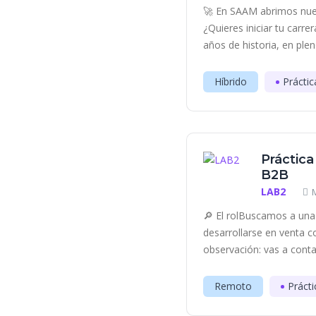
🚀 En SAAM abrimos nue
¿Quieres iniciar tu carr
años de historia, en plen
Híbrido
Práctic
Práctica
B2B
LAB2
🔎 El rolBuscamos a una 
desarrollarse en venta c
observación: vas a contac
Remoto
Prácti