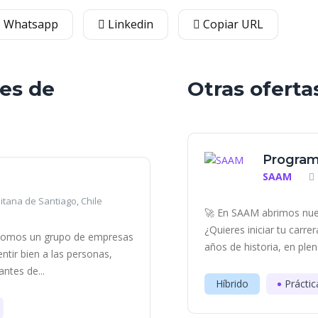
Whatsapp
Linkedin
Copiar URL
les de
Otras oferta
Program
SAAM
itana de Santiago, Chile
🚀 En SAAM abrimos nue
¿Quieres iniciar tu carr
 somos un grupo de empresas
años de historia, en plen
entir bien a las personas,
ntes de...
Híbrido
Práctic