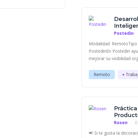
Desarrol
Inteligen
Postedin
Modalidad: RemotoTipo 
PostedinEn Postedin ayu
mejorar su visibilidad or
Remoto
Traba
Práctic
Producto
Rosen
📢 Si te gusta la decora