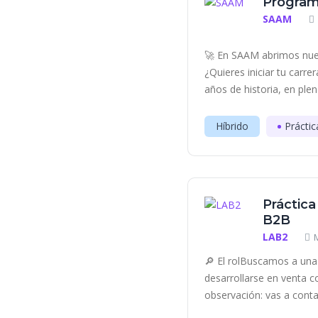
Program
SAAM
🚀 En SAAM abrimos nue
¿Quieres iniciar tu carr
años de historia, en plen
Híbrido
Práctic
Práctica
B2B
LAB2
🔎 El rolBuscamos a una 
desarrollarse en venta c
observación: vas a contac