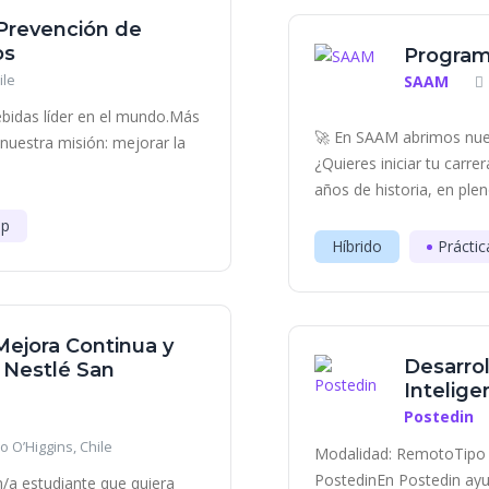
 Prevención de
os
Program
ile
SAAM
bidas líder en el mundo.Más
🚀 En SAAM abrimos nue
uestra misión: mejorar la
¿Quieres iniciar tu carr
años de historia, en plen
ip
Híbrido
Práctic
Mejora Continua y
Desarrol
- Nestlé San
Inteligen
Postedin
o O’Higgins, Chile
Modalidad: RemotoTipo 
PostedinEn Postedin ayu
/a estudiante que quiera