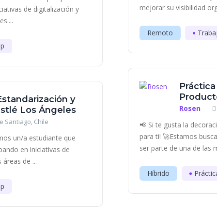
mejorar su visibilidad or
iativas de digitalización y
s....
Remoto
Traba
ip
Práctic
Producto
Estandarización y
Rosen
stlé Los Ángeles
e Santiago, Chile
📢 Si te gusta la decora
para ti! 🚀Estamos bus
mos un/a estudiante que
ser parte de una de las 
ipando en iniciativas de
áreas de ...
Híbrido
Práctic
ip