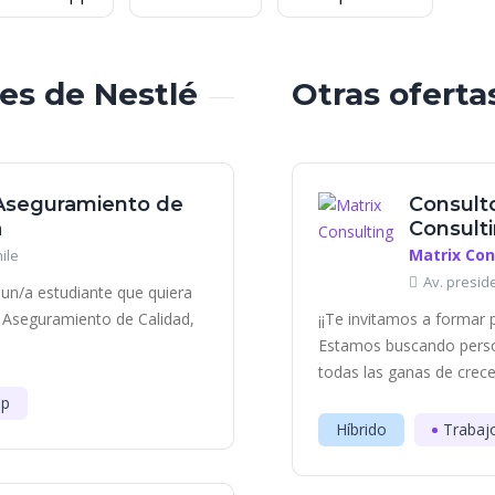
les de Nestlé
Otras oferta
 Aseguramiento de
Consulto
a
Consult
Matrix Con
ile
Av. presid
un/a estudiante que quiera
de Aseguramiento de Calidad,
¡¡Te invitamos a formar 
Estamos buscando perso
todas las ganas de crece
ip
Híbrido
Trabaj