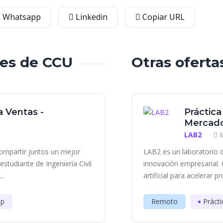
Whatsapp
Linkedin
Copiar URL
les de CCU
Otras oferta
a Ventas -
Práctica
Mercado
LAB2
ompartir juntos un mejor
LAB2 es un laboratorio d
tudiante de Ingeniería Civil
innovación empresarial. 
..
artificial para acelerar p
ip
Remoto
Prácti