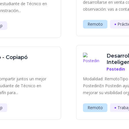
desarrollarse en venta c
estudiante de Técnico en
observación: vas a contac
istración...
Remoto
Prácti
ip
Desarrol
o - Copiapó
Inteligen
Postedin
ompartir juntos un mejor
Modalidad: RemotoTipo 
udiante de Técnico en
PostedinEn Postedin ayu
fín para...
mejorar su visibilidad or
ip
Remoto
Traba