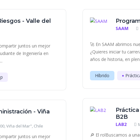
iesgos - Valle del
Program
SAAM
🚀 En SAAM abrimos nue
ompartir juntos un mejor
¿Quieres iniciar tu carr
diante de Ingeniería en
años de historia, en plen
..
Híbrido
Práctic
ip
Práctica
inistración - Viña
B2B
LAB2
0, Viña del Mar", Chile
🔎 El rolBuscamos a una 
ompartir juntos un mejor