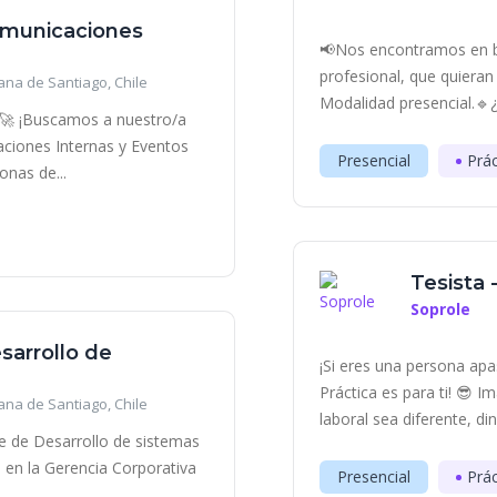
Comunicaciones
📢Nos encontramos en bú
profesional, que quieran
ana de Santiago, Chile
Modalidad presencial.🔹¿C
 🚀 ¡Buscamos a nuestro/a
aciones Internas y Eventos
Presencial
Prác
onas de...
Tesista 
Soprole
esarrollo de
¡Si eres una persona apa
Práctica es para ti! 😎 
ana de Santiago, Chile
laboral sea diferente, di
e de Desarrollo de sistemas
o en la Gerencia Corporativa
Presencial
Prác
.