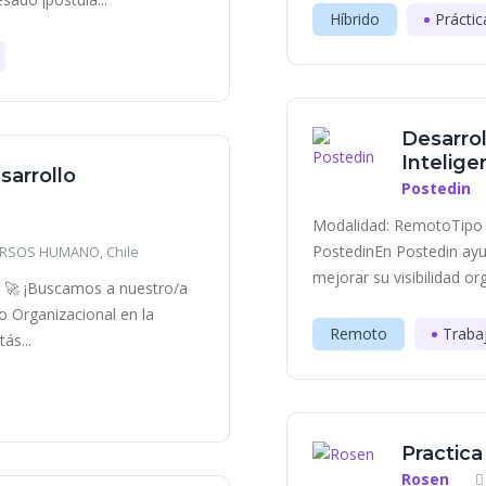
Híbrido
Práctic
Desarrol
Inteligen
sarrollo
Postedin
Modalidad: RemotoTipo 
PostedinEn Postedin ayu
CURSOS HUMANO, Chile
mejorar su visibilidad or
al 🚀 ¡Buscamos a nuestro/a
o Organizacional en la
Remoto
Traba
ás...
Practica
Rosen