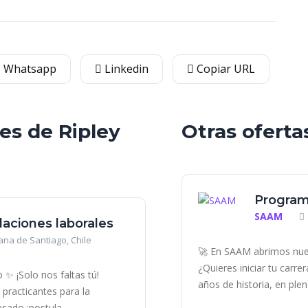
Whatsapp
Linkedin
Copiar URL
les de Ripley
Otras oferta
Program
SAAM
elaciones laborales
ana de Santiago, Chile
🚀 En SAAM abrimos nue
¿Quieres iniciar tu carr
 ✨ ¡Solo nos faltas tú!
años de historia, en plen
practicantes para la
sado ¡postula...