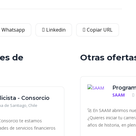
Whatsapp
Linkedin
Copiar URL
les de
Otras oferta
Program
SAAM
icista - Consorcio
a de Santiago, Chile
🚀 En SAAM abrimos nue
¿Quieres iniciar tu carr
n Consorcio te estamos
años de historia, en plen
des de servicios financieros
..