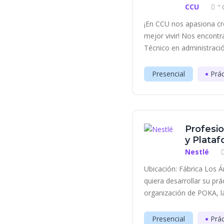
CCU
" 
¡En CCU nos apasiona cr
mejor vivir! Nos encont
Técnico en administració
Presencial
Prác
Profesi
y Plata
Nestlé
Ubicación: Fábrica Los 
quiera desarrollar su pr
organización de POKA, la
Presencial
Prác