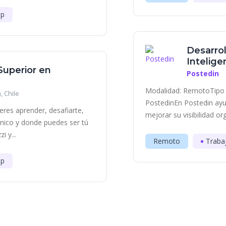
ip
Desarrol
Inteligen
 Superior en
Postedin
Modalidad: RemotoTipo 
, Chile
PostedinEn Postedin ayu
eres aprender, desafiarte,
mejorar su visibilidad or
único y donde puedes ser tú
 y...
Remoto
Traba
ip