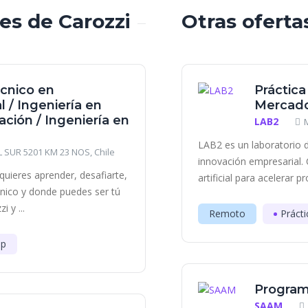
les de Carozzi
Otras oferta
écnico en
Práctica
 / Ingeniería en
Mercado
ación / Ingeniería en
LAB2
LAB2 es un laboratorio d
SUR 5201 KM 23 NOS, Chile
innovación empresarial. 
quieres aprender, desafiarte,
artificial para acelerar p
único y donde puedes ser tú
 y ...
Remoto
Prácti
ip
Program
SAAM