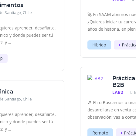
Alimentos
e Santiago, Chile
🚀 En SAAM abrimos nue
¿Quieres iniciar tu carr
uieres aprender, desafiarte,
años de historia, en plen
único y donde puedes ser tú
 y ...
Híbrido
Práctic
ip
Práctica
B2B
ánica
LAB2
e Santiago, Chile
🔎 El rolBuscamos a una 
desarrollarse en venta c
uieres aprender, desafiarte,
observación: vas a contac
único y donde puedes ser tú
 y ...
Remoto
Prácti