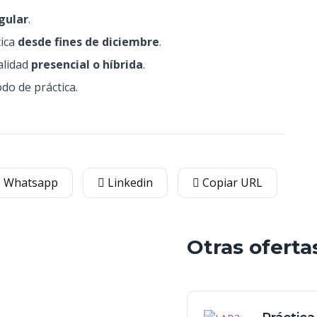
gular
.
tica
desde fines de diciembre
.
alidad
presencial o híbrida
.
do de práctica.
Whatsapp
Linkedin
Copiar URL
Otras oferta