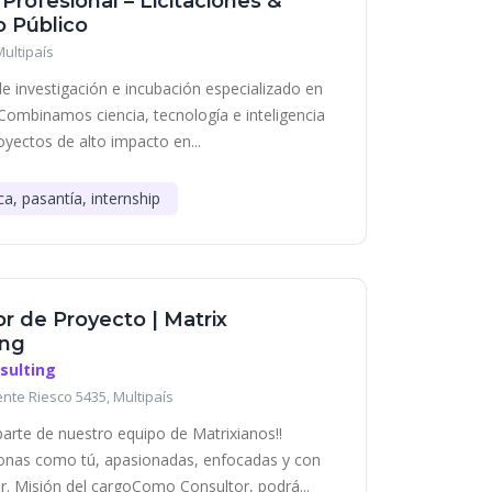
 Profesional – Licitaciones &
 Público
Multipaís
e investigación e incubación especializado en
Combinamos ciencia, tecnología e inteligencia
royectos de alto impacto en...
ca, pasantía, internship
r de Proyecto | Matrix
ing
sulting
ente Riesco 5435, Multipaís
parte de nuestro equipo de Matrixianos!!
nas como tú, apasionadas, enfocadas y con
r. Misión del cargoComo Consultor, podrá...