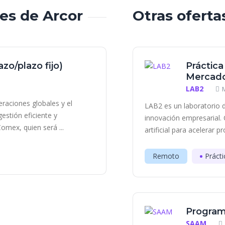
les de Arcor
Otras oferta
zo/plazo fijo)
Práctica
Mercado
LAB2
eraciones globales y el
LAB2 es un laboratorio d
estión eficiente y
innovación empresarial. 
omex, quien será ...
artificial para acelerar p
Remoto
Prácti
Program
SAAM