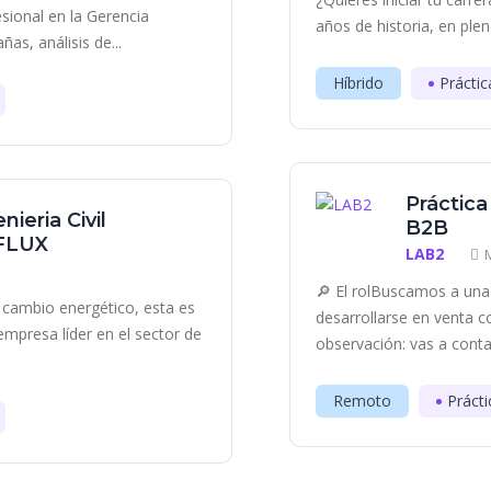
esional en la Gerencia
años de historia, en plen
as, análisis de...
Híbrido
Práctic
Práctica
nieria Civil
B2B
 FLUX
LAB2
🔎 El rolBuscamos a una 
el cambio energético, esta es
desarrollarse en venta c
mpresa líder en el sector de
observación: vas a contac
Remoto
Prácti