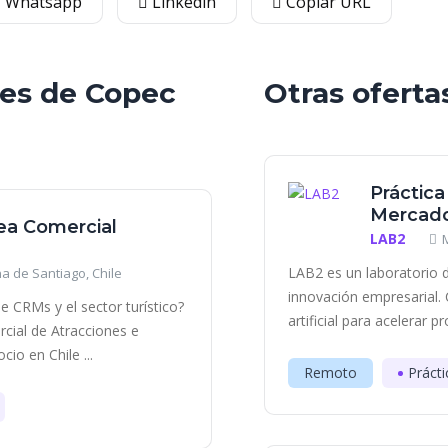
Whatsapp
Linkedin
Copiar URL
les de Copec
Otras oferta
Práctica
Mercado
rea Comercial
LAB2
LAB2 es un laboratorio d
a de Santiago, Chile
innovación empresarial. 
e CRMs y el sector turístico?
artificial para acelerar p
ial de Atracciones e
io en Chile ...
Remoto
Prácti