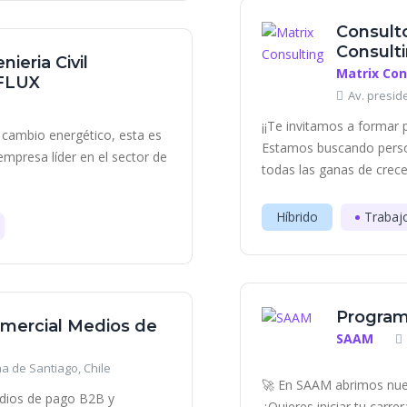
Consulto
Consult
nieria Civil
Matrix Con
 FLUX
Av. presid
¡¡Te invitamos a formar 
el cambio energético, esta es
Estamos buscando perso
mpresa líder en el sector de
todas las ganas de crece
Híbrido
Trabaj
Program
Comercial Medios de
SAAM
a de Santiago, Chile
🚀 En SAAM abrimos nue
edios de pago B2B y
¿Quieres iniciar tu carr