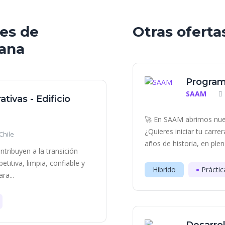
les de
Otras oferta
tana
Program
SAAM
tivas - Edificio
🚀 En SAAM abrimos nue
¿Quieres iniciar tu carr
Chile
años de historia, en plen
tribuyen a la transición
titiva, limpia, confiable y
Híbrido
Práctic
ra...