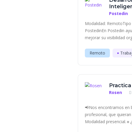
Desarrol
Inteligen
Postedin
Modalidad: RemotoTipo 
PostedinEn Postedin ayu
mejorar su visibilidad or
Remoto
Traba
Practica
Rosen
📢Nos encontramos en bú
profesional, que quieran
Modalidad presencial.🔹¿C