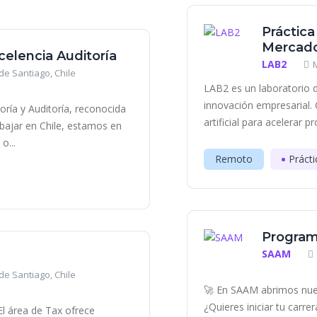
Práctica
Mercado
celencia Auditoría
LAB2
de Santiago, Chile
LAB2 es un laboratorio d
innovación empresarial. 
toría y Auditoría, reconocida
artificial para acelerar p
ajar en Chile, estamos en
o...
Remoto
Prácti
Program
SAAM
de Santiago, Chile
🚀 En SAAM abrimos nue
¿Quieres iniciar tu carr
El área de Tax ofrece