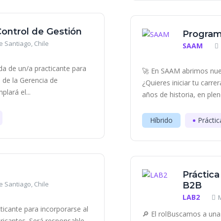
 Control de Gestión
Program
 Santiago, Chile
SAAM
a de un/a practicante para
🚀 En SAAM abrimos nue
 de la Gerencia de
¿Quieres iniciar tu carr
lará el...
años de historia, en plen
Híbrido
Práctic
Práctica
 Santiago, Chile
B2B
LAB2
ticante para incorporarse al
🔎 El rolBuscamos a una 
ricantes. Será responsable