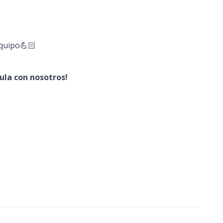
equipo💪🏻
ula con nosotros!