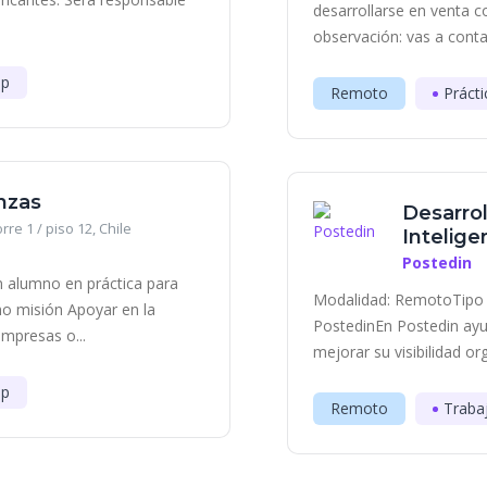
desarrollarse en venta c
observación: vas a contac
ip
Remoto
Prácti
nzas
Desarrol
rre 1 / piso 12, Chile
Inteligen
Postedin
 alumno en práctica para
Modalidad: RemotoTipo 
mo misión Apoyar en la
PostedinEn Postedin ayu
empresas o...
mejorar su visibilidad or
ip
Remoto
Traba