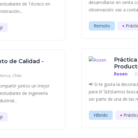
desarrollarse en venta c
estudiante de Técnico en
observación: vas a contac
istración...
Remoto
Prácti
ip
Práctic
to de Calidad -
Producto
Rosen
 Renca, Chile
📢 Si te gusta la decora
ompartir juntos un mejor
para ti! 🚀Estamos bus
studiante de Ingeniería
ser parte de una de las 
strial...
Híbrido
Práctic
ip