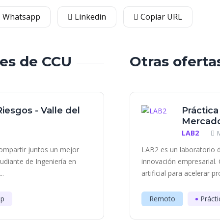
Whatsapp
Linkedin
Copiar URL
les de CCU
Otras oferta
iesgos - Valle del
Práctica
Mercado
LAB2
ompartir juntos un mejor
LAB2 es un laboratorio d
diante de Ingeniería en
innovación empresarial. 
..
artificial para acelerar p
ip
Remoto
Prácti