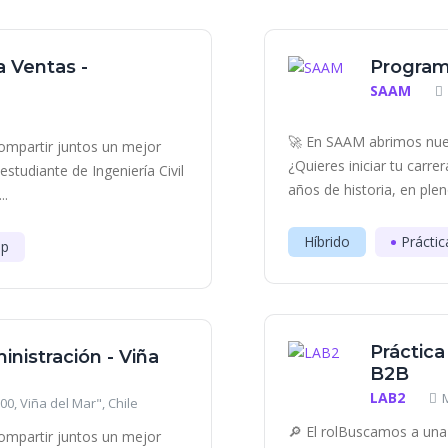
a Ventas -
Program
SAAM
🚀 En SAAM abrimos nue
ompartir juntos un mejor
¿Quieres iniciar tu carr
tudiante de Ingeniería Civil
años de historia, en plen
..
Híbrido
Práctic
ip
Práctica
inistración - Viña
B2B
LAB2
0, Viña del Mar", Chile
🔎 El rolBuscamos a una 
ompartir juntos un mejor