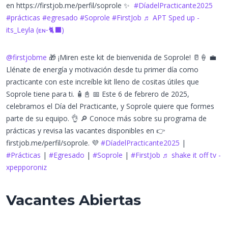
en https://firstjob.me/perfil/soprole ✨
#DíadelPracticante2025
#prácticas
#egresado
#Soprole
#FirstJob
♬ APT Sped up -
its_Leyla (ᴇɴ⁃🐈‍⬛)
@firstjobme
🎁 ¡Miren este kit de bienvenida de Soprole! 🥛🍦 💼
Llénate de energía y motivación desde tu primer día como
practicante con este increíble kit lleno de cositas útiles que
Soprole tiene para ti. 🧴📓 📅 Este 6 de febrero de 2025,
celebramos el Día del Practicante, y Soprole quiere que formes
parte de su equipo. 👌 🔎 Conoce más sobre su programa de
prácticas y revisa las vacantes disponibles en 👉
firstjob.me/perfil/soprole. 💜
#DíadelPracticante2025
|
#Prácticas
|
#Egresado
|
#Soprole
|
#FirstJob
♬ shake it off tv -
xpepporoniz
Vacantes Abiertas