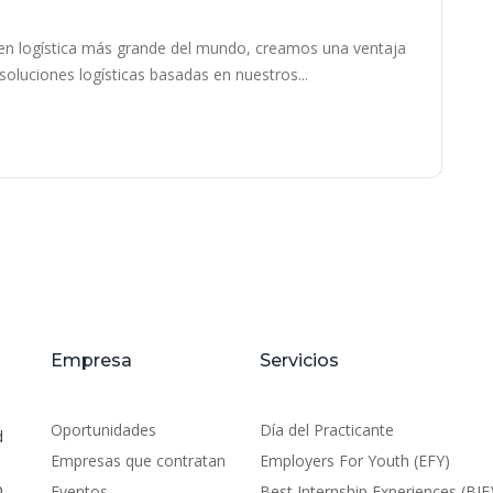
en logística más grande del mundo, creamos una ventaja
 soluciones logísticas basadas en nuestros...
Empresa
Servicios
Oportunidades
Día del Practicante
d
Empresas que contratan
Employers For Youth (EFY)
o
Eventos
Best Internship Experiences (BIE