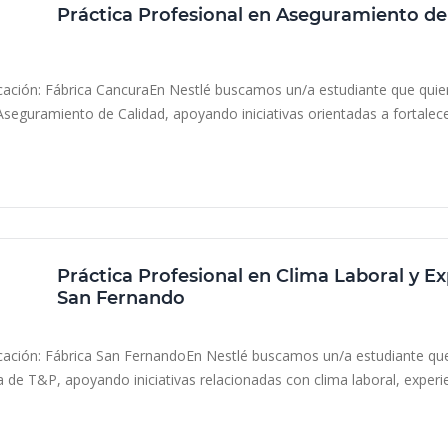
Práctica Profesional en Aseguramiento de
Nestlé
Región de Los Lagos, Chile
cación: Fábrica CancuraEn Nestlé buscamos un/a estudiante que quiera
Aseguramiento de Calidad, apoyando iniciativas orientadas a fortalecer
resencial
Práctica, pasantía, internship
Práctica Profesional en Clima Laboral y E
San Fernando
Nestlé
Región del Libertador Gral. Bernardo O’Higgins, Ch
cación: Fábrica San FernandoEn Nestlé buscamos un/a estudiante que q
a de T&P, apoyando iniciativas relacionadas con clima laboral, experien
resencial
Práctica, pasantía, internship