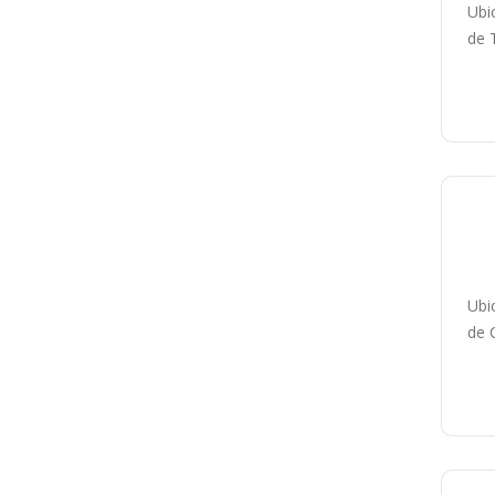
Ubi
de 
P
Ubi
de 
P