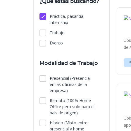
¿Qué estás buscando?
Práctica, pasantía,
internship
Trabajo
Ubi
Evento
de 
P
Modalidad de Trabajo
Presencial
(Presencial
en las oficinas de la
empresa)
Remoto
(100% Home
Office pero solo para el
país de origen)
Ubi
Híbrido
(Mixto entre
apo
presencial y home