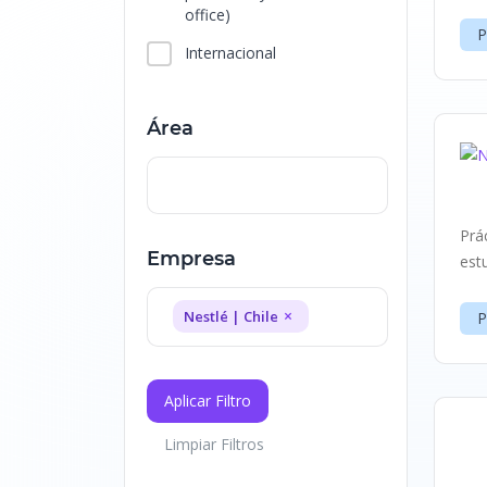
office)
P
Internacional
Área
Prá
Empresa
est
×
Nestlé | Chile
P
Aplicar Filtro
Limpiar Filtros