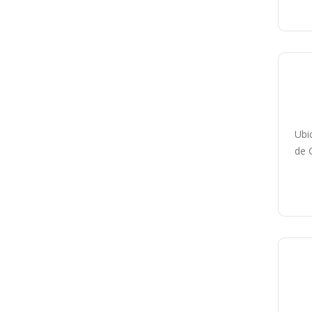
P
Ubi
de 
P