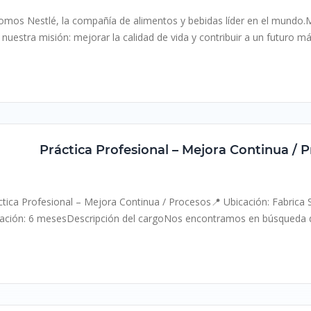
omos Nestlé, la compañía de alimentos y bebidas líder en el mund
 nuestra misión: mejorar la calidad de vida y contribuir a un futuro más
resencial
Práctica, pasantía, internship
Práctica Profesional – Mejora Continua / 
Nestlé
Región del Libertador Gral. Bernardo O’Higgins, Ch
ctica Profesional – Mejora Continua / Procesos📍 Ubicación: Fabrica
ación: 6 mesesDescripción del cargoNos encontramos en búsqueda de 
resencial
Práctica, pasantía, internship