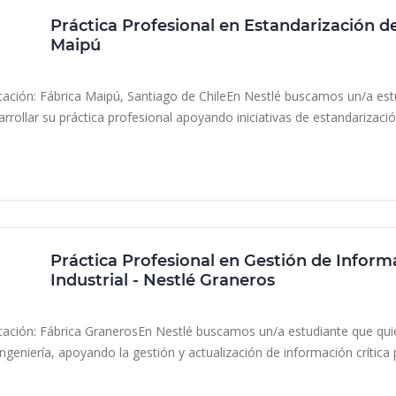
Práctica Profesional en Estandarización d
Maipú
Nestlé
Maipú, Chile
cación: Fábrica Maipú, Santiago de ChileEn Nestlé buscamos un/a est
arrollar su práctica profesional apoyando iniciativas de estandarización
resencial
Práctica, pasantía, internship
Práctica Profesional en Gestión de Infor
Industrial - Nestlé Graneros
Nestlé
Región del Libertador Gral. Bernardo O’Higgins, Ch
cación: Fábrica GranerosEn Nestlé buscamos un/a estudiante que quier
Ingeniería, apoyando la gestión y actualización de información crítica p