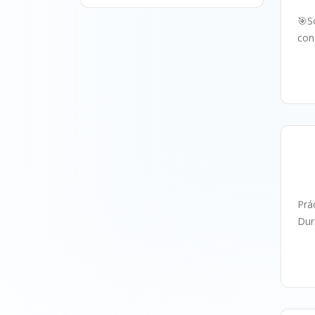
🎯S
con
P
Prá
Dur
P