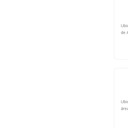
Ubi
de 
P
Ubi
áre
P