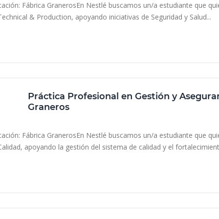
cación: Fábrica GranerosEn Nestlé buscamos un/a estudiante que quier
Technical & Production, apoyando iniciativas de Seguridad y Salud...
resencial
Práctica, pasantía, internship
Práctica Profesional en Gestión y Asegura
Graneros
Nestlé
Región del Libertador Gral. Bernardo O’Higgins, Ch
cación: Fábrica GranerosEn Nestlé buscamos un/a estudiante que quier
Calidad, apoyando la gestión del sistema de calidad y el fortalecimient
resencial
Práctica, pasantía, internship