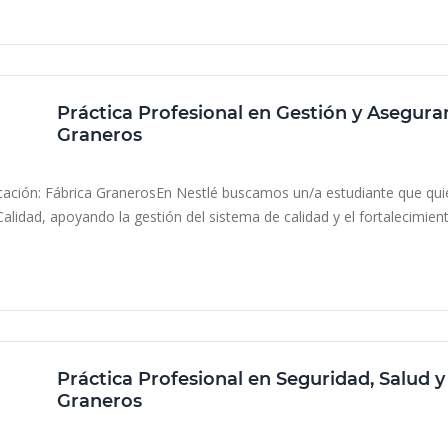
resencial
Práctica, pasantía, internship
Práctica Profesional en Gestión y Asegura
Graneros
Nestlé
Región del Libertador Gral. Bernardo O’Higgins, Ch
cación: Fábrica GranerosEn Nestlé buscamos un/a estudiante que quier
Calidad, apoyando la gestión del sistema de calidad y el fortalecimient
resencial
Práctica, pasantía, internship
Práctica Profesional en Seguridad, Salud 
Graneros
Nestlé
Región del Libertador Gral. Bernardo O’Higgins, Ch