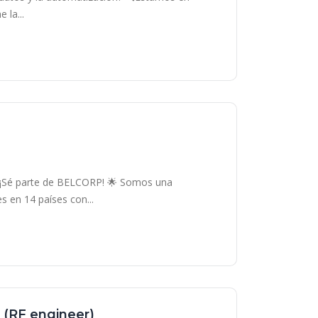
 la...
? ¡Sé parte de BELCORP! 🌟 Somos una
s en 14 países con...
 (RF engineer)