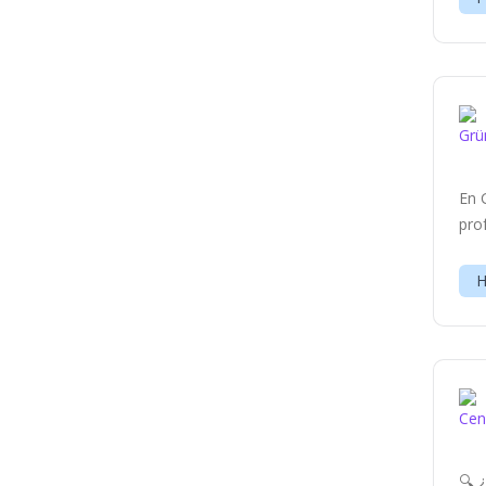
En 
pro
H
🔍 