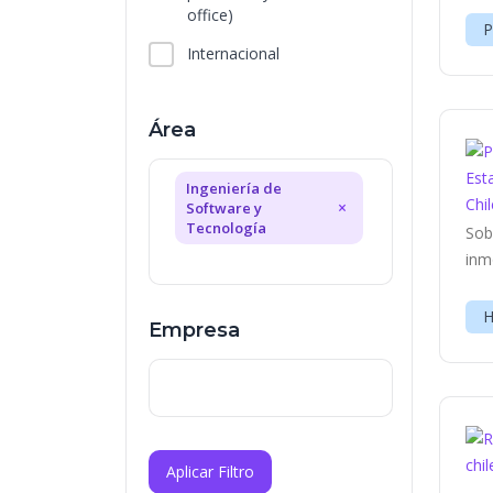
office)
P
Internacional
Área
Ingeniería de
×
Software y
Tecnología
Sob
inm
H
Empresa
Aplicar Filtro