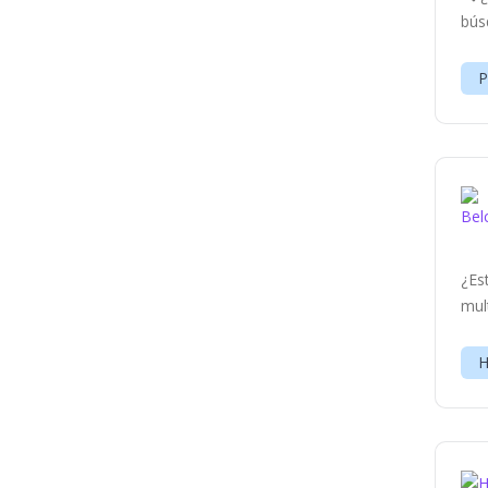
bús
P
¿Es
mul
H