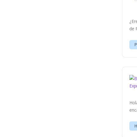
¿Er
de 
P
Hol
enc
H