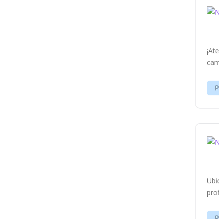
¡At
cam
P
Ubi
pro
P