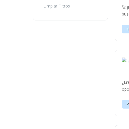
Limpiar Filtros
🚀 
bus
H
¿Er
opo
P