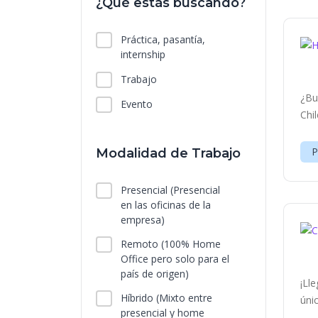
¿Qué estás buscando?
Práctica, pasantía,
internship
Trabajo
¿Bu
Evento
Chi
P
Modalidad de Trabajo
Presencial
(Presencial
en las oficinas de la
empresa)
Remoto
(100% Home
Office pero solo para el
país de origen)
¡Ll
Híbrido
(Mixto entre
úni
presencial y home