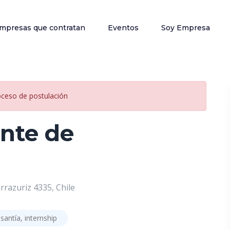
mpresas que contratan
Eventos
Soy Empresa
oceso de postulación
ente de
rrazuriz 4335, Chile
santía, internship