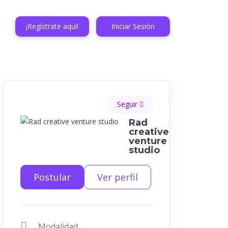
¡Regístrate aquí!
Iniciar Sesión
Seguir
Rad
creative
venture
studio
Postular
Ver perfil
Modalidad