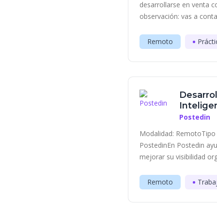
desarrollarse en venta c
observación: vas a contac
Remoto
Prácti
Desarrol
Inteligen
Postedin
Modalidad: RemotoTipo 
PostedinEn Postedin ayu
mejorar su visibilidad or
Remoto
Traba