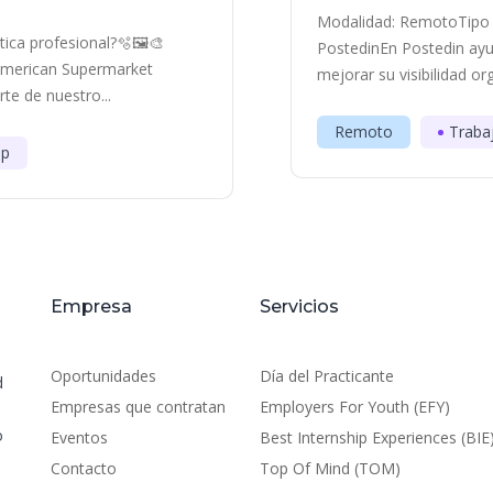
Modalidad: RemotoTipo 
ica profesional?🫧🖼️​🎨
PostedinEn Postedin ayu
 American Supermarket
mejorar su visibilidad or
e de nuestro...
Remoto
Traba
ip
Empresa
Servicios
Oportunidades
Día del Practicante
d
Empresas que contratan
Employers For Youth (EFY)
o
Eventos
Best Internship Experiences (BIE
Contacto
Top Of Mind (TOM)