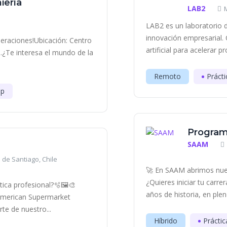
iería
LAB2
LAB2 es un laboratorio d
innovación empresarial. 
eraciones!Ubicación: Centro
artificial para acelerar p
.¿Te interesa el mundo de la
Remoto
Prácti
ip
Program
SAAM
 de Santiago, Chile
🚀 En SAAM abrimos nue
¿Quieres iniciar tu carr
ica profesional?🫧🖼️​🎨
años de historia, en plen
 American Supermarket
e de nuestro...
Híbrido
Práctic