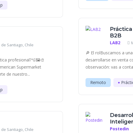
ip
Práctica
B2B
LAB2
 de Santiago, Chile
🔎 El rolBuscamos a una 
ica profesional?🫧🖼️​🎨
desarrollarse en venta c
 American Supermarket
observación: vas a contac
e de nuestro...
Remoto
Prácti
ip
Desarrol
Inteligen
Postedin
 de Santiago, Chile