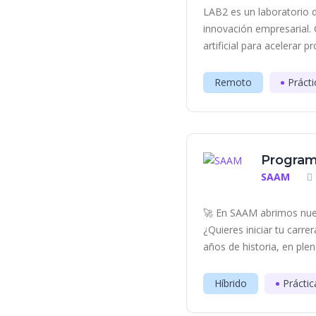
LAB2 es un laboratorio d
innovación empresarial. 
artificial para acelerar p
Remoto
Prácti
Program
SAAM
🚀 En SAAM abrimos nue
¿Quieres iniciar tu carr
años de historia, en plen
Híbrido
Práctic