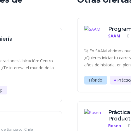
Program
SAAM
iería
🚀 En SAAM abrimos nue
¿Quieres iniciar tu carr
eraciones!Ubicación: Centro
años de historia, en plen
.¿Te interesa el mundo de la
Híbrido
Práctic
ip
Práctic
Producto
Rosen
 de Santiago, Chile