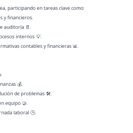
área, participando en tareas clave como:
 y financieros.
 auditoría 📄.
ocesos internos 💡.
rmativas contables y financieras 📊.
.
inanzas 💰.
lución de problemas 🛠️.
en equipo 🤝.
rnada laboral 🕒.