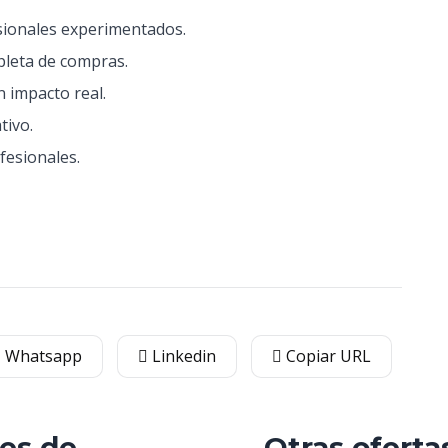
sionales experimentados.
pleta de compras.
n impacto real.
tivo.
fesionales.
Whatsapp
Linkedin
Copiar URL
les de
Otras oferta