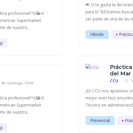
📢 Si te gusta la decora
para ti! 🚀Estamos bus
ica profesional?🫧🖼️​🎨
ser parte de una de las 
 American Supermarket
e de nuestro...
Híbrido
Práctic
ip
Práctica
del Mar
CCU
" 
 de Santiago, Chile
¡En CCU nos apasiona cr
ica profesional?🫧🖼️​🎨
mejor vivir! Nos encont
 American Supermarket
Técnico en administració
e de nuestro...
Presencial
Prác
ip