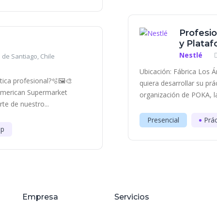
Profesi
y Plata
Nestlé
 de Santiago, Chile
Ubicación: Fábrica Los 
ica profesional?🫧🖼️​🎨
quiera desarrollar su pr
 American Supermarket
organización de POKA, la
e de nuestro...
Presencial
Prác
ip
Empresa
Servicios