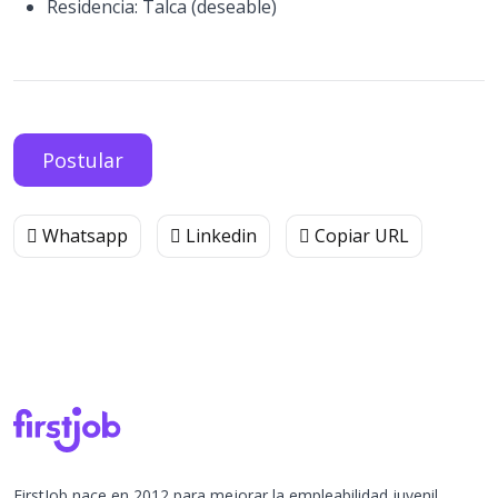
Residencia: Talca (deseable)
Postular
Whatsapp
Linkedin
Copiar URL
FirstJob nace en 2012 para mejorar la empleabilidad juvenil.